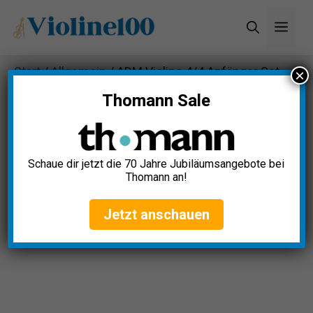
Zum
Men
Inhalt
springen
Start
/
Allgemein
/ ADM Violine 4/4 Anfänger Set
×
Test
Thomann Sale
Schaue dir jetzt die 70 Jahre Jubiläumsangebote bei
Thomann an!
Jetzt anschauen